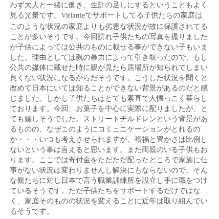
わず大人と一緒に働き、生計の足しにするということもよく
見る光景です。
でサポートしてる子供たちの家庭は
Virlanie
このような状況の家庭よりも劣悪な状況が故に保護されてる
ことが多いそうです。今回訪れ子供たちの写真を撮りました
が子供によっては公共のものに載せる事ができない子もいま
した。理由としては親の暴力によって引き取ったので、もし
公共の媒体に載せた時に親が見たら居場所が知られてしまい
良くない状況になるからだそうです。こうした状況を聞くと
改めて日本にいては知ることができない背景があるのだと感
じました。しかし子供たちはとても素直で人懐っこく暮らし
ております。今回、お菓子を中心に実際に配りましたが、と
ても嬉しそうでした。ストリートチルドレンという背景があ
るものの、なぜこのようにコミュニケーションがとれるの
か・・・いつも考えさせられますが、裕福と豊かさは比例し
ないという事は言えると思います。また両親のいる子供もお
ります。ここでは寄付金をただただ配ったところで家族に仕
事がない状況は変わりませんし解決にもならないので、そん
な親たちに対し日本で言う職業訓練所を設立し手に職をつけ
ているそうです。ただ子供たちをサポートするだけではな
く、家庭そのものの状況を変えることに近年は取り組んでい
るそうです。