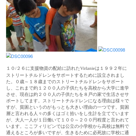
１０
２６に支援物資の配給に訪れた
は１９９２年に
/
Virlanie
ストリートチルドレンをサポートするために設立されまし
た。０歳～１８歳までのストリートチルドレンをサポート
し、これまで約１２００人の子供たちを高校から大学に進学
させ、現在は約２００人の子供たちを８戸の家で生活させサ
ポートしてます。ストリートチルドレンになる理由は様々で
すが、貧困というのがもっとも大きい理由の一つです。貧困
層と言われる人々の多くはゴミ拾いをし生計を立てています
が、大人一人が１日働いて１００～２００円程度と言われて
います。ここフィリピンでは公立の小学校から高校は無料で
通えるところが多いですが、生きるために必死故に学校に通