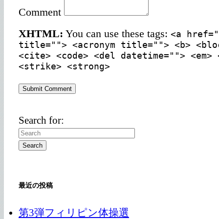
Comment
XHTML:
You can use these tags:
<a href="
title=""> <acronym title=""> <b> <blo
<cite> <code> <del datetime=""> <em> 
<strike> <strong>
Search for:
最近の投稿
第3弾フィリピン体操選