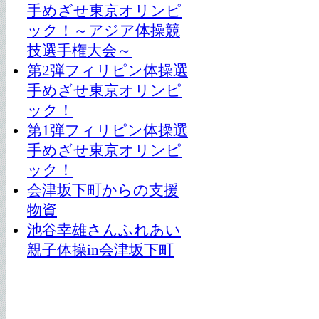
手めざせ東京オリンピ
ック！～アジア体操競
技選手権大会～
第2弾フィリピン体操選
手めざせ東京オリンピ
ック！
第1弾フィリピン体操選
手めざせ東京オリンピ
ック！
会津坂下町からの支援
物資
池谷幸雄さんふれあい
親子体操in会津坂下町